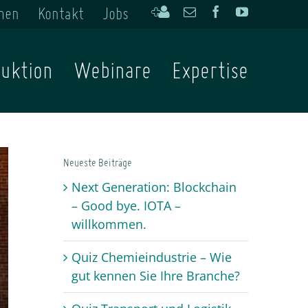
men
Kontakt
Jobs
Kontakt
Email
Facebook
YouTube
hinzufügen
uktion
Webinare
Expertise
Neueste Beiträge
Next Generation: Blockchain
– Good bye. IOTA –
willkommen.
Quiz Chemieindustrie – Wie
gut kennen Sie Ihre Branche?