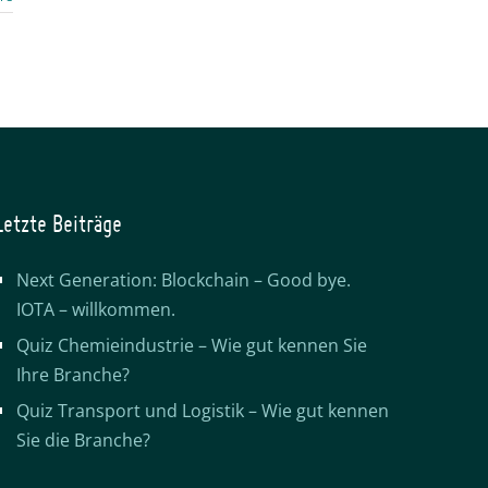
Letzte Beiträge
Next Generation: Blockchain – Good bye.
IOTA – willkommen.
Quiz Chemieindustrie – Wie gut kennen Sie
Ihre Branche?
Quiz Transport und Logistik – Wie gut kennen
Sie die Branche?