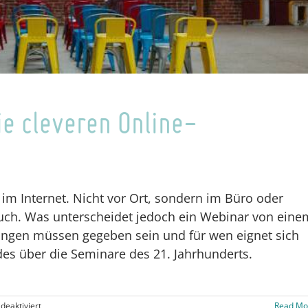
ie cleveren Online-
g im Internet. Nicht vor Ort, sondern im Büro oder
auch. Was unterscheidet jedoch ein Webinar von eine
ngen müssen gegeben sein und für wen eignet sich
es über die Seminare des 21. Jahrhunderts.
für
eaktiviert
Read Mo