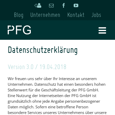
Skip
Kontakt
Email
Facebook
YouTube
to
hinzufügen
Blog
Unternehmen
Kontakt
Jobs
content
Datenschutzerklärung
Version 3.0 / 19.04.2018
Wir freuen uns sehr über Ihr Interesse an unserem
Unternehmen. Datenschutz hat einen besonders hohen
Stellenwert für die Geschäftsleitung der PFG GmbH.
Eine Nutzung der Internetseiten der PFG GmbH ist
grundsätzlich ohne jede Angabe personenbezogener
Daten möglich. Sofern eine betroffene Person
besondere Services unseres Unternehmens über unsere