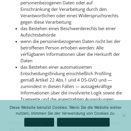
personenbezogenen Daten oder auf
Einschränkung der Verarbeitung durch den
Verantwortlichen oder eines Widerspruchsrechts
gegen diese Verarbeitung
das Bestehen eines Beschwerderechts bei einer
Aufsichtsbehörde
wenn die personenbezogenen Daten nicht bei der
betroffenen Person erhoben werden: Alle
verfügbaren Informationen über die Herkunft der
Daten
das Bestehen einer automatisierten
Entscheidungsfindung einschließlich Profiling
gemäß Artikel 22 Abs.1 und 4 DS-GVO und —
zumindest in diesen Fällen — aussagekräftige
Informationen über die involvierte Logik sowie die
Tragweite und die angestrebten Auswirkungen
einer derartigen Verarbeitung für die betroffene
Diese Website benutzt Cookies. Wenn Sie die Website weiter
Person
nutzen, stimmen Sie der Verwendung von Cookies zu.
AKZEPTIEREN
DATENSCHUTZERKLÄRUNG
Ferner steht der betroffenen Person ein Auskunftsrecht
darüber zu, ob personenbezogene Daten an ein