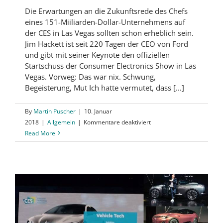
Die Erwartungen an die Zukunftsrede des Chefs
eines 151-Miiliarden-Dollar-Unternehmens auf
der CES in Las Vegas sollten schon erheblich sein.
Jim Hackett ist seit 220 Tagen der CEO von Ford
und gibt mit seiner Keynote den offiziellen
Startschuss der Consumer Electronics Show in Las
Vegas. Vorweg: Das war nix. Schwung,
Begeisterung, Mut Ich hatte vermutet, dass [...]
By
Martin Puscher
|
10. Januar
für
2018
|
Allgemein
|
Kommentare deaktiviert
CES:
Read More
Innovationen,
Plattformen
und
die
Lust
am
Ausprobieren