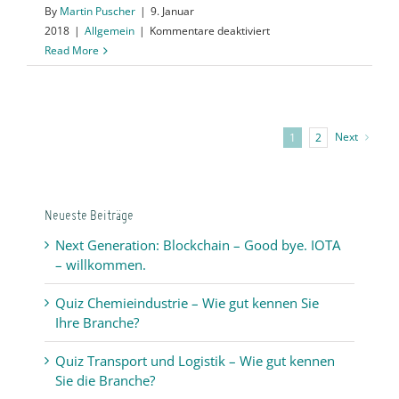
By
Martin Puscher
|
9. Januar
für
2018
|
Allgemein
|
Kommentare deaktiviert
Auf
Read More
der
CES:
Byton,
Tesla
Next
1
2
und
das
Wohnzimmer
für
Neueste Beiträge
unterwegs
Next Generation: Blockchain – Good bye. IOTA
– willkommen.
Quiz Chemieindustrie – Wie gut kennen Sie
Ihre Branche?
Quiz Transport und Logistik – Wie gut kennen
Sie die Branche?