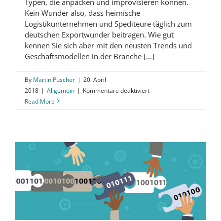
Typen, die anpacken und improvisieren können.
Kein Wunder also, dass heimische
Logistikunternehmen und Spediteure täglich zum
deutschen Exportwunder beitragen. Wie gut
kennen Sie sich aber mit den neusten Trends und
Geschäftsmodellen in der Branche [...]
By
Martin Puscher
|
20. April
für
2018
|
Allgemein
|
Kommentare deaktiviert
Quiz
Read More
Transport
und
Logistik
–
Wie
gut
kennen
Sie
die
Branche?