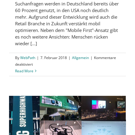
Suchanfragen werden in Deutschland bereits über
60 Prozent genutzt, in den USA noch deutlich
mehr. Aufgrund dieser Entwicklung wird auch die
Retail Branche in Zukunft verstärkt mobil
optimieren. Neben dem "Mobile First"-Ansatz gibt
es noch weitere Ansichten: Menschen rücken
wieder [...]
By
WebPath
|
7. Februar 2018
|
Allgemein
|
Kommentare
für
deaktiviert
Die
Read More
neusten
Trends
und
Entwicklungen
in
der
Retail
Branche