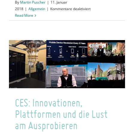
By
Martin Puscher
|
11. Januar
für
2018
|
Allgemein
|
Kommentare deaktiviert
Keine
Read More
Fahrer,
sichere
Straßen:
Megatrend
Autonomes
Fahren
CES: Innovationen,
Plattformen und die Lust
am Ausprobieren