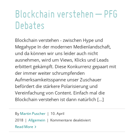
Blockchain verstehen – PFG
Debates
Blockchain verstehen - zwischen Hype und
Megahype In der modernen Medienlandschaft,
und da können wir uns leider auch nicht
ausnehmen, wird um Views, Klicks und Leads
erbittert gekämpft. Diese Konkurrenz gepaart mit
der immer weiter schrumpfenden
Aufmerksamkeitsspanne unser Zuschauer
befördert die stärkere Polarisierung und
Vereinfachung von Content. Einfach mal die
Blockchain verstehen ist dann natürlich [...]
By
Martin Puscher
|
10. April
für
2018
|
Allgemein
|
Kommentare deaktiviert
Blockchain
Read More
verstehen