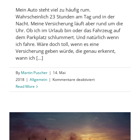
Mein Auto steht viel zu häufig rum.
Wahrscheinlich 23 Stunden am Tag und in der
Nacht. Meine Versicherung läuft aber rund um die
Uhr. Ob ich im Urlaub bin oder das Fahrzeug auf
dem Parkplatz schlummert. Und natürlich wenn
ich fahre. Wäre doch toll, wenn es eine
Versicherung geben würde, die genau erkennt,
wann ich [...]
By
Martin Puscher
|
14. Mai
für
2018
|
Allgemein
|
Kommentare deaktiviert
Next
Read More
Generation:
Blockchain
–
Good
bye.
IOTA
–