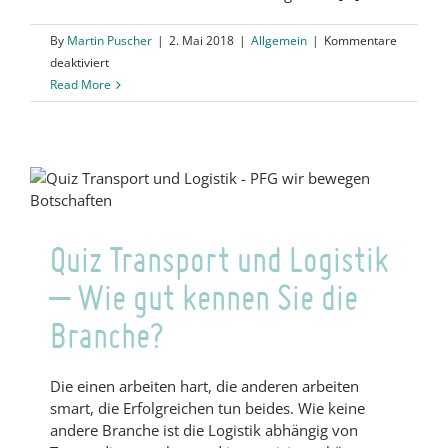
By
Martin Puscher
|
2. Mai 2018
|
Allgemein
|
Kommentare
für
deaktiviert
Quiz
Read More
Chemieindustrie
–
Wie
gut
kennen
Sie
Ihre
Quiz Transport und Logistik
Branche?
– Wie gut kennen Sie die
Branche?
Die einen arbeiten hart, die anderen arbeiten
smart, die Erfolgreichen tun beides. Wie keine
andere Branche ist die Logistik abhängig von