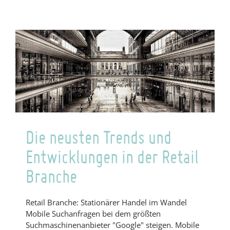
–
PFG
Debates
Die neusten Trends und
Entwicklungen in der Retail
Branche
Retail Branche: Stationärer Handel im Wandel
Mobile Suchanfragen bei dem größten
Suchmaschinenanbieter "Google" steigen. Mobile