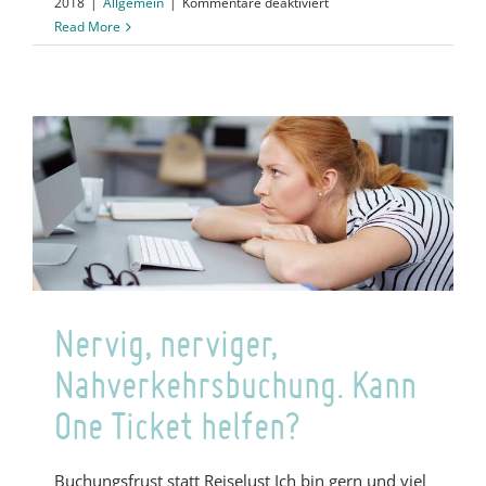
für
2018
|
Allgemein
|
Kommentare deaktiviert
Throwback
Read More
CES:
Internet
of
Things,
Mega-
Cloud
und
High-
Speed.
Nervig, nerviger,
Nahverkehrsbuchung. Kann
One Ticket helfen?
Buchungsfrust statt Reiselust Ich bin gern und viel