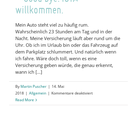
willkommen.
Mein Auto steht viel zu häufig rum.
Wahrscheinlich 23 Stunden am Tag und in der
Nacht. Meine Versicherung läuft aber rund um die
Uhr. Ob ich im Urlaub bin oder das Fahrzeug auf
dem Parkplatz schlummert. Und natürlich wenn
ich fahre. Wäre doch toll, wenn es eine
Versicherung geben würde, die genau erkennt,
wann ich [...]
By
Martin Puscher
|
14. Mai
für
2018
|
Allgemein
|
Kommentare deaktiviert
Next
Read More
Generation:
Blockchain
–
Good
bye.