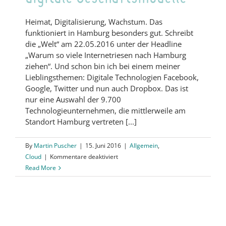
Heimat, Digitalisierung, Wachstum. Das
funktioniert in Hamburg besonders gut. Schreibt
die „Welt“ am 22.05.2016 unter der Headline
„Warum so viele Internetriesen nach Hamburg
ziehen“. Und schon bin ich bei einem meiner
Lieblingsthemen: Digitale Technologien Facebook,
Google, Twitter und nun auch Dropbox. Das ist
nur eine Auswahl der 9.700
Technologieunternehmen, die mittlerweile am
Standort Hamburg vertreten [...]
By
Martin Puscher
|
15. Juni 2016
|
Allgemein
,
für
Cloud
|
Kommentare deaktiviert
Idealer
Read More
Nährboden
für
digitale
Geschäftsmodelle