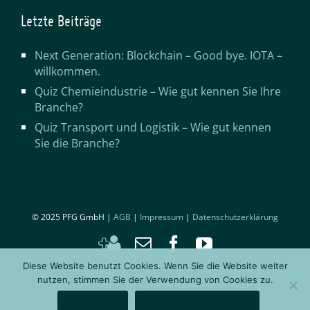
Letzte Beiträge
Next Generation: Blockchain – Good bye. IOTA –
willkommen.
Quiz Chemieindustrie – Wie gut kennen Sie Ihre
Branche?
Quiz Transport und Logistik – Wie gut kennen
Sie die Branche?
© 2025 PFG GmbH |
AGB
|
Impressum
|
Datenschutzerklärung
Kontakt
Email
Facebook
YouTube
hinzufügen
Diese Website benutzt Cookies. Wenn Sie die Website weiter
nutzen, stimmen Sie der Verwendung von Cookies zu.
AKZEPTIEREN
DATENSCHUTZERKLÄRUNG