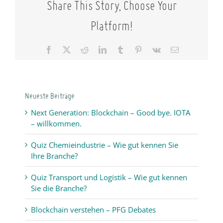
Share This Story, Choose Your
Reichweite
aufzubauen
Platform!
Facebook
X
Reddit
LinkedIn
Tumblr
Pinterest
Vk
Email
Neueste Beiträge
Next Generation: Blockchain – Good bye. IOTA
– willkommen.
Quiz Chemieindustrie – Wie gut kennen Sie
Ihre Branche?
Quiz Transport und Logistik – Wie gut kennen
Sie die Branche?
Blockchain verstehen – PFG Debates