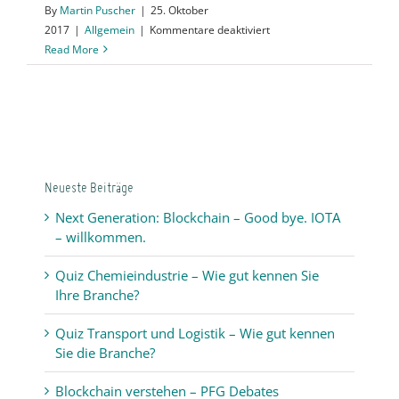
By
Martin Puscher
|
25. Oktober
für
2017
|
Allgemein
|
Kommentare deaktiviert
Digitale
Read More
Transformation
–
Die
Zukunft
hat
begonnen
Neueste Beiträge
Next Generation: Blockchain – Good bye. IOTA
– willkommen.
Quiz Chemieindustrie – Wie gut kennen Sie
Ihre Branche?
Quiz Transport und Logistik – Wie gut kennen
Sie die Branche?
Blockchain verstehen – PFG Debates