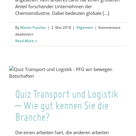
Anteil forschender Unternehmen der
Chemieindustrie. Dabei bedeuten globale [...]
By
Martin Puscher
|
2. Mai 2018
|
Allgemein
|
Kommentare
für
deaktiviert
Quiz
Read More
Chemieindustrie
–
Wie
gut
kennen
Sie
Ihre
Quiz Transport und Logistik
Branche?
– Wie gut kennen Sie die
Branche?
Die einen arbeiten hart, die anderen arbeiten