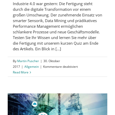
Industrie 4.0 war gestern: Die Fertigung steht
durch die digitale Transformation vor einem
großen Umschwung. Der zunehmende Einsatz von
smarter Sensorik, Data Mining und prädikatives
Performance Management ermöglichen
schlankere Prozesse und neue Geschäftsmodelle.
Testen Sie Ihr Wissen und lernen Sie mehr über
die Fertigung mit unserem kurzen Quiz am Ende
des Artikels. Ein Blick in [...]
By
Martin Puscher
|
30. Oktober
für
2017
|
Allgemein
|
Kommentare deaktiviert
Fertigung
Read More
der
Zukunft
–
Testen
Sie
Ihr
Wissen