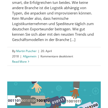
smart, die Erfolgreichen tun beides. Wie keine
andere Branche ist die Logistik abhängig von
Typen, die anpacken und improvisieren können.
Kein Wunder also, dass heimische
Logistikunternehmen und Spediteure täglich zum
deutschen Exportwunder beitragen. Wie gut
kennen Sie sich aber mit den neusten Trends und
Geschäftsmodellen in der Branche [...]
By
Martin Puscher
|
20. April
für
2018
|
Allgemein
|
Kommentare deaktiviert
Quiz
Read More
Transport
und
Logistik
–
Wie
gut
kennen
Sie