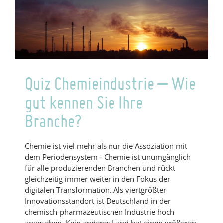
IOTA
–
willkommen.
Quiz Chemieindustrie – Wie
gut kennen Sie Ihre
Branche?
Chemie ist viel mehr als nur die Assoziation mit
dem Periodensystem - Chemie ist unumgänglich
für alle produzierenden Branchen und rückt
gleichzeitig immer weiter in den Fokus der
digitalen Transformation. Als viertgrößter
Innovationsstandort ist Deutschland in der
chemisch-pharmazeutischen Industrie hoch
angesehen. Kein anderes Land hat einen größeren