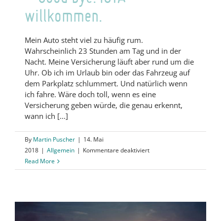
willkommen.
Mein Auto steht viel zu häufig rum.
Wahrscheinlich 23 Stunden am Tag und in der
Nacht. Meine Versicherung läuft aber rund um die
Uhr. Ob ich im Urlaub bin oder das Fahrzeug auf
dem Parkplatz schlummert. Und natürlich wenn
ich fahre. Wäre doch toll, wenn es eine
Versicherung geben würde, die genau erkennt,
wann ich [...]
By
Martin Puscher
|
14. Mai
für
2018
|
Allgemein
|
Kommentare deaktiviert
Next
Read More
Generation:
Blockchain
–
Good
bye.