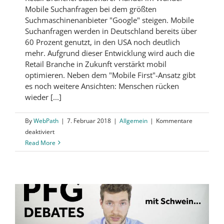
Mobile Suchanfragen bei dem größten
Suchmaschinenanbieter "Google" steigen. Mobile
Suchanfragen werden in Deutschland bereits über
60 Prozent genutzt, in den USA noch deutlich
mehr. Aufgrund dieser Entwicklung wird auch die
Retail Branche in Zukunft verstärkt mobil
optimieren. Neben dem "Mobile First"-Ansatz gibt
es noch weitere Ansichten: Menschen rücken
wieder [...]
By
WebPath
|
7. Februar 2018
|
Allgemein
|
Kommentare
für
deaktiviert
Die
Read More
neusten
Trends
und
Entwicklungen
in
der
Retail