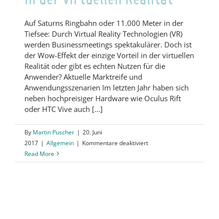
Auf Saturns Ringbahn oder 11.000 Meter in der
Tiefsee: Durch Virtual Reality Technologien (VR)
werden Businessmeetings spektakulärer. Doch ist
der Wow-Effekt der einzige Vorteil in der virtuellen
Realität oder gibt es echten Nutzen für die
Anwender? Aktuelle Marktreife und
Anwendungsszenarien Im letzten Jahr haben sich
neben hochpreisiger Hardware wie Oculus Rift
oder HTC Vive auch [...]
By
Martin Puscher
|
20. Juni
für
2017
|
Allgemein
|
Kommentare deaktiviert
Andere
Read More
Welten
–
Webinare
in
der
virtuellen