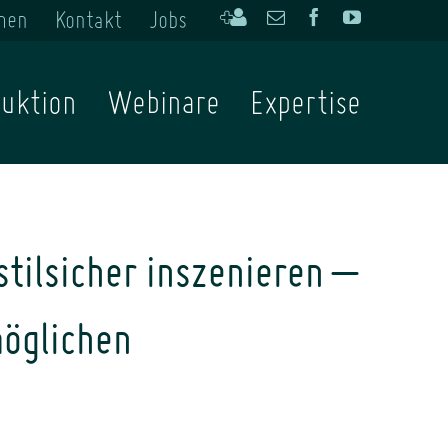
men
Kontakt
Jobs
Kontakt
Email
Facebook
YouTube
hinzufügen
uktion
Webinare
Expertise
tilsicher inszenieren –
möglichen