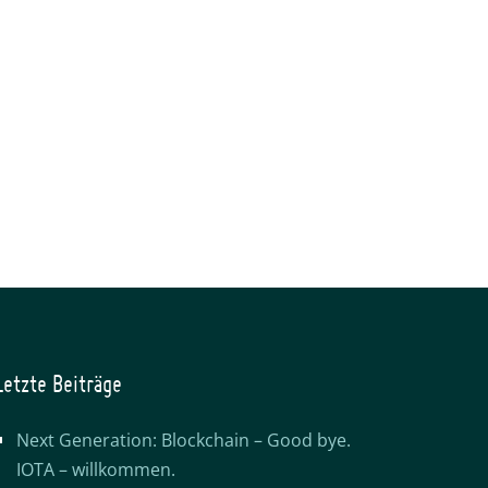
Letzte Beiträge
Next Generation: Blockchain – Good bye.
IOTA – willkommen.