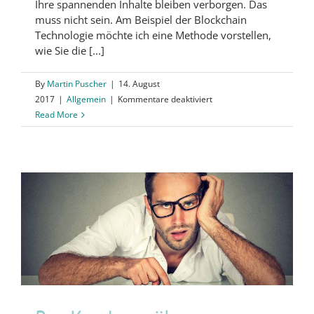
Ihre spannenden Inhalte bleiben verborgen. Das
muss nicht sein. Am Beispiel der Blockchain
Technologie möchte ich eine Methode vorstellen,
wie Sie die [...]
By
Martin Puscher
|
14. August
für
2017
|
Allgemein
|
Kommentare deaktiviert
Welches
Read More
Thema
ist
relevant
für
meine
Zielgruppe?
Beispiel
Blockchain
Technologie