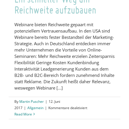
Reichweite aufzubauen
Webinare bieten Reichweite gepaart mit
potenziellem Vertrauensaufbau. In den USA sind
Webinare bereits fester Bestandteil der Marketing-
Strategie. Auch in Deutschland entdecken immer
mehr Unternehmen die Vorteile von Online-
Seminaren: Mehr Reichweite erzielen Zeitersparnis
Flexibilität Geringe Kosten Kundenbindung
Interaktivität Leadgenerierung Kunden aus dem
B2B- und B2C-Bereich fordern zunehmend Inhalte
statt Reklame. Die Zukunft heißt daher Relevanz,
weswegen Webinare [...]
By
Martin Puscher
|
12. Juni
für
2017
|
Allgemein
|
Kommentare deaktiviert
Ein
Read More
schneller
Weg