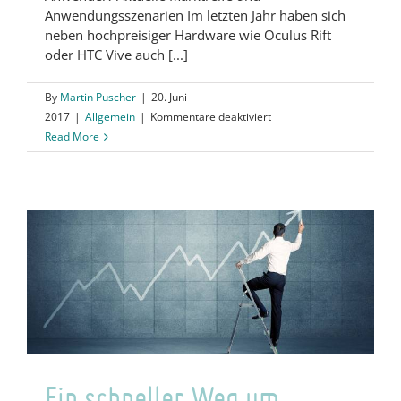
Anwendungsszenarien Im letzten Jahr haben sich
neben hochpreisiger Hardware wie Oculus Rift
oder HTC Vive auch [...]
By
Martin Puscher
|
20. Juni
für
2017
|
Allgemein
|
Kommentare deaktiviert
Andere
Read More
Welten
–
Webinare
in
der
virtuellen
Realität
Ein schneller Weg um