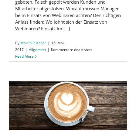
geboten. Falsch gepolt werden Kunden und
Mitarbeiter abgestoßen. Worauf müssen Manager
beim Einsatz von Webinaren achten? Den richtigen
Anlass finden: Wo lohnt sich der Einsatz von
Webinaren? Einsatz im [...]
By
Martin Puscher
|
16. Mai
für
2017
|
Allgemein
|
Kommentare deaktiviert
Webinar
Read More
ist
King!
Was
Manager
häufig
nicht
wissen