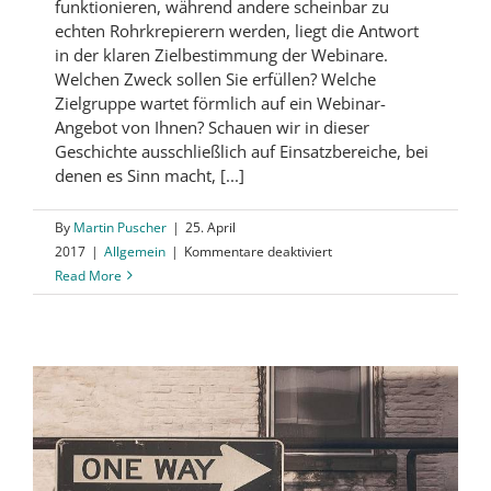
funktionieren, während andere scheinbar zu
echten Rohrkrepierern werden, liegt die Antwort
in der klaren Zielbestimmung der Webinare.
Welchen Zweck sollen Sie erfüllen? Welche
Zielgruppe wartet förmlich auf ein Webinar-
Angebot von Ihnen? Schauen wir in dieser
Geschichte ausschließlich auf Einsatzbereiche, bei
denen es Sinn macht, [...]
By
Martin Puscher
|
25. April
für
2017
|
Allgemein
|
Kommentare deaktiviert
Webinare
Read More
richtig
einsetzen:
Mitmacher,
Partner,
Vordenker.
Drei
Szenarien
für