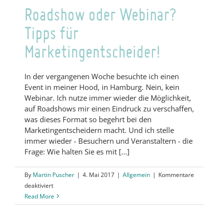
Roadshow oder Webinar?
Tipps für
Marketingentscheider!
In der vergangenen Woche besuchte ich einen
Event in meiner Hood, in Hamburg. Nein, kein
Webinar. Ich nutze immer wieder die Möglichkeit,
auf Roadshows mir einen Eindruck zu verschaffen,
was dieses Format so begehrt bei den
Marketingentscheidern macht. Und ich stelle
immer wieder - Besuchern und Veranstaltern - die
Frage: Wie halten Sie es mit [...]
By
Martin Puscher
|
4. Mai 2017
|
Allgemein
|
Kommentare
für
deaktiviert
Roadshow
Read More
oder
Webinar?