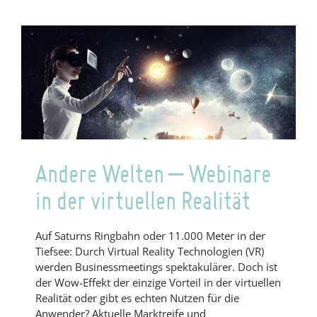
für
ein
richtig
schlechtes
Webinar
Andere Welten – Webinare
in der virtuellen Realität
Auf Saturns Ringbahn oder 11.000 Meter in der
Tiefsee: Durch Virtual Reality Technologien (VR)
werden Businessmeetings spektakulärer. Doch ist
der Wow-Effekt der einzige Vorteil in der virtuellen
Realität oder gibt es echten Nutzen für die
Anwender? Aktuelle Marktreife und