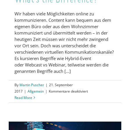
Wir haben viele Möglichkeiten online zu
kommunizieren. Content kann bequem aus dem
eigenen Büro oder aus dem Wohnzimmer
kommuniziert und übermittelt werden – in der
heutigen Zeit müssen wir nicht mehr zwingend
vor Ort sein. Doch was unterscheidet die
verschiedenen virtuellen Kommunikationskanäle?
Es kursieren Begriffe wie Hybrid-Event
oder Webcast vs Webinar, teilweise werden die
genannten Begriffe auch [...]
By
Martin Puscher
|
21. September
für
2017
|
Allgemein
|
Kommentare deaktiviert
Webcast
Read More
vs
Webinar:
What’s
the
Difference?