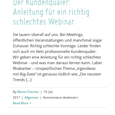
Der Kundenquäler:
Anleitung für ein richtig
schlechtes Webinar
Sie lauern überall auf uns. Bei Meetings,
öffentlichen Veranstaltungen und manchmal sogar
Zuhause: Richtig schlechte Vorträge. Leider finden
sich auch im Netz professionelle Kundenquäler.
Wir geben eine Anleitung für ein richtig schlechtes
Webinar - und was man daraus lernen kann. Laber
Rhabarber – Unspezifisches Thema „Irgendwas
mit Big-Data“ ist genauso tödlich wie „Die neusten
Trends [...]
By
Martin Puscher
|
19. Juli
für
2017
|
Allgemein
|
Kommentare deaktiviert
Der
Read More
Kundenquäler:
Anleitung