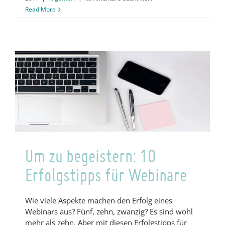
Webinarguide:
Read More
Wie
Sie
ein
professionelles
Webinar
erstellen
Um zu begeistern: 10
Erfolgstipps für Webinare
Wie viele Aspekte machen den Erfolg eines
Webinars aus? Fünf, zehn, zwanzig? Es sind wohl
mehr als zehn. Aber mit diesen Erfolgstipps für