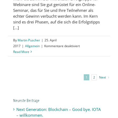
Webinare sind Sie gut gerüstet für ein Online-
Seminar, das für Sie und Ihre Teilnehmer als
echter Gewinn verbucht werden kann. Im Kern
sind es drei Phasen, auf die sich die Erfolgstipps
[...]
By
Martin Puscher
|
25. April
für
2017
|
Allgemein
|
Kommentare deaktiviert
Um
Read More
zu
begeistern:
10
Erfolgstipps
Next
1
2
für
Webinare
Neueste Beiträge
Next Generation: Blockchain – Good bye. IOTA
– willkommen.