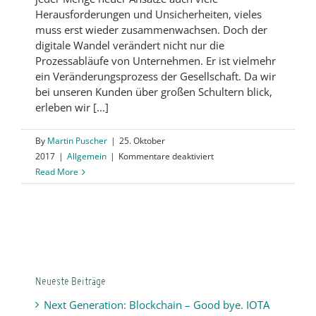
Herausforderungen und Unsicherheiten, vieles
muss erst wieder zusammenwachsen. Doch der
digitale Wandel verändert nicht nur die
Prozessabläufe von Unternehmen. Er ist vielmehr
ein Veränderungsprozess der Gesellschaft. Da wir
bei unseren Kunden über großen Schultern blick,
erleben wir [...]
By
Martin Puscher
|
25. Oktober
für
2017
|
Allgemein
|
Kommentare deaktiviert
Digitale
Read More
Transformation
–
Die
Zukunft
hat
begonnen
Neueste Beiträge
Next Generation: Blockchain – Good bye. IOTA