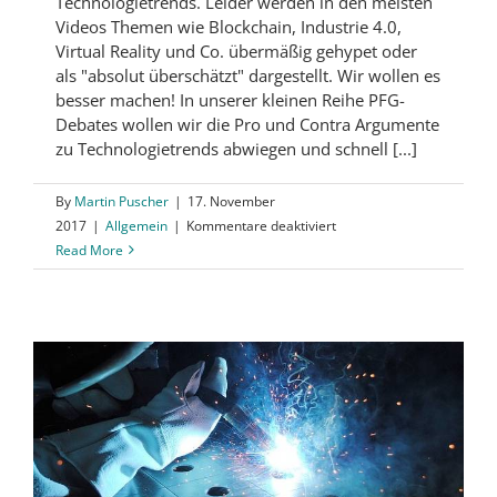
Technologietrends. Leider werden in den meisten
Videos Themen wie Blockchain, Industrie 4.0,
Virtual Reality und Co. übermäßig gehypet oder
als "absolut überschätzt" dargestellt. Wir wollen es
besser machen! In unserer kleinen Reihe PFG-
Debates wollen wir die Pro und Contra Argumente
zu Technologietrends abwiegen und schnell [...]
By
Martin Puscher
|
17. November
für
2017
|
Allgemein
|
Kommentare deaktiviert
Technologietrends
Read More
kritisch
betrachtet
–
PFG
Debates