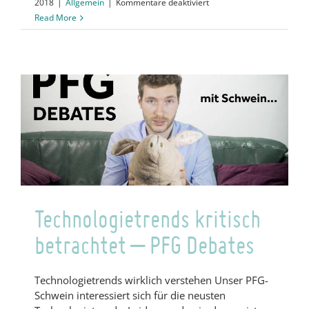
für
2018
|
Allgemein
|
Kommentare deaktiviert
Blockchain
Read More
verstehen
–
PFG
Debates
Technologietrends kritisch
betrachtet – PFG Debates
Technologietrends wirklich verstehen Unser PFG-
Schwein interessiert sich für die neusten