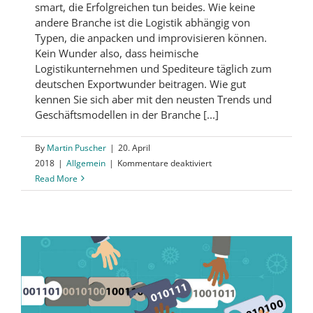
smart, die Erfolgreichen tun beides. Wie keine
andere Branche ist die Logistik abhängig von
Typen, die anpacken und improvisieren können.
Kein Wunder also, dass heimische
Logistikunternehmen und Spediteure täglich zum
deutschen Exportwunder beitragen. Wie gut
kennen Sie sich aber mit den neusten Trends und
Geschäftsmodellen in der Branche [...]
By
Martin Puscher
|
20. April
für
2018
|
Allgemein
|
Kommentare deaktiviert
Quiz
Read More
Transport
und
Logistik
–
Wie
gut
kennen
Sie