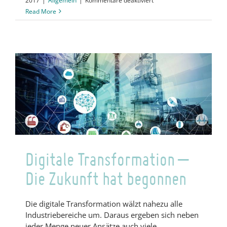
2017
|
Allgemein
|
Kommentare deaktiviert
Fertigung
Read More
der
Zukunft
–
Testen
Sie
Ihr
Wissen
mit
unserem
Quiz!
Digitale Transformation –
Die Zukunft hat begonnen
Die digitale Transformation wälzt nahezu alle
Industriebereiche um. Daraus ergeben sich neben
jeder Menge neuer Ansätze auch viele