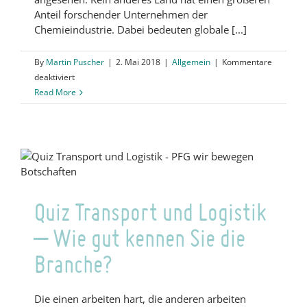
Anteil forschender Unternehmen der
Chemieindustrie. Dabei bedeuten globale [...]
By
Martin Puscher
|
2. Mai 2018
|
Allgemein
|
Kommentare
für
deaktiviert
Quiz
Read More
Chemieindustrie
–
Wie
gut
kennen
Sie
Ihre
Quiz Transport und Logistik
Branche?
– Wie gut kennen Sie die
Branche?
Die einen arbeiten hart, die anderen arbeiten