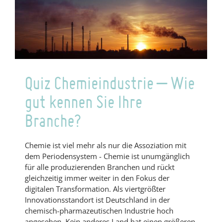
IOTA
–
willkommen.
Quiz Chemieindustrie – Wie
gut kennen Sie Ihre
Branche?
Chemie ist viel mehr als nur die Assoziation mit
dem Periodensystem - Chemie ist unumgänglich
für alle produzierenden Branchen und rückt
gleichzeitig immer weiter in den Fokus der
digitalen Transformation. Als viertgrößter
Innovationsstandort ist Deutschland in der
chemisch-pharmazeutischen Industrie hoch
angesehen. Kein anderes Land hat einen größeren