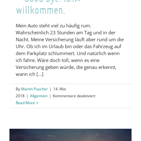
willkommen.
Mein Auto steht viel zu häufig rum.
Wahrscheinlich 23 Stunden am Tag und in der
Nacht. Meine Versicherung läuft aber rund um die
Uhr. Ob ich im Urlaub bin oder das Fahrzeug auf
dem Parkplatz schlummert. Und natürlich wenn
ich fahre. Wäre doch toll, wenn es eine
Versicherung geben würde, die genau erkennt,
wann ich [...]
By
Martin Puscher
|
14. Mai
für
2018
|
Allgemein
|
Kommentare deaktiviert
Next
Read More
Generation:
Blockchain
–
Good
bye.