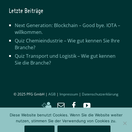
Letzte Beiträge
Next Generation: Blockchain – Good bye. IOTA –
willkommen.
Quiz Chemieindustrie – Wie gut kennen Sie Ihre
Branche?
Quiz Transport und Logistik – Wie gut kennen
Sie die Branche?
© 2025 PFG GmbH |
AGB
|
Impressum
|
Datenschutzerklärung
Kontakt
Email
Facebook
YouTube
hinzufügen
Diese Website benutzt Cookies. Wenn Sie die Website weiter
nutzen, stimmen Sie der Verwendung von Cookies zu.
AKZEPTIEREN
DATENSCHUTZERKLÄRUNG