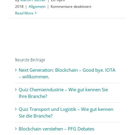
für
2018
|
Allgemein
|
Kommentare deaktiviert
Quiz
Read More
Transport
und
Logistik
–
Wie
gut
Neueste Beiträge
kennen
Sie
Next Generation: Blockchain – Good bye. IOTA
die
– willkommen.
Branche?
Quiz Chemieindustrie – Wie gut kennen Sie
Ihre Branche?
Quiz Transport und Logistik – Wie gut kennen
Sie die Branche?
Blockchain verstehen – PFG Debates