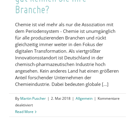
Branche?
Chemie ist viel mehr als nur die Assoziation mit
dem Periodensystem - Chemie ist unumgänglich
für alle produzierenden Branchen und rückt
gleichzeitig immer weiter in den Fokus der
digitalen Transformation. Als viertgrößter
Innovationsstandort ist Deutschland in der
chemisch-pharmazeutischen Industrie hoch
angesehen. Kein anderes Land hat einen größeren
Anteil forschender Unternehmen der
Chemieindustrie. Dabei bedeuten globale [...]
By
Martin Puscher
|
2. Mai 2018
|
Allgemein
|
Kommentare
für
deaktiviert
Quiz
Read More
Chemieindustrie
–
Wie